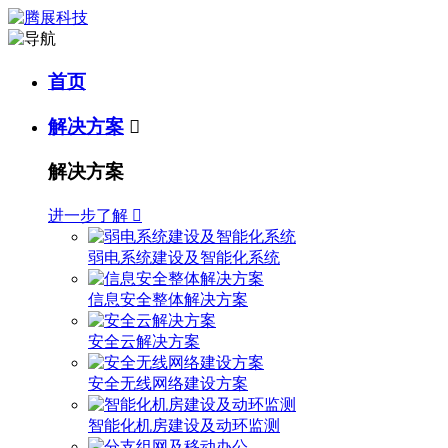
首页
解决方案

解决方案
进一步了解

弱电系统建设及智能化系统
信息安全整体解决方案
安全云解决方案
安全无线网络建设方案
智能化机房建设及动环监测