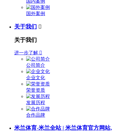
国内案例
国外案例
关于我们

关于我们
进一步了解

公司简介
企业文化
荣誉资质
发展历程
合作品牌
米兰体育-米兰全站 | 米兰体育官方网站,