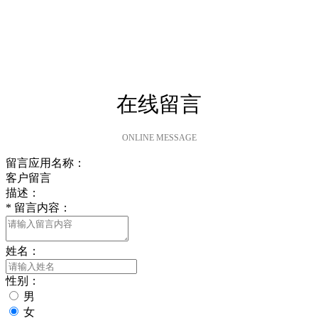
在线留言
ONLINE MESSAGE
留言应用名称：
客户留言
描述：
*
留言内容：
姓名：
性别：
男
女