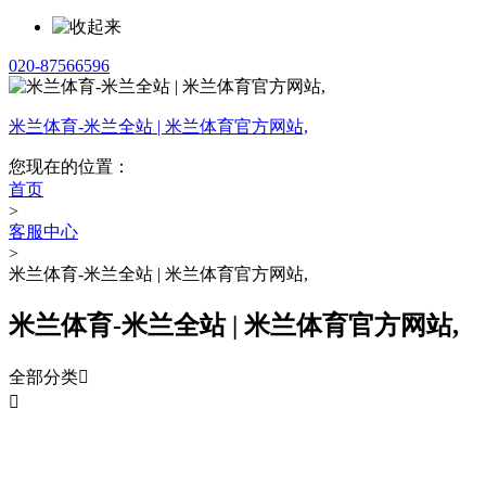
020-87566596
米兰体育-米兰全站 | 米兰体育官方网站,
您现在的位置：
首页
>
客服中心
>
米兰体育-米兰全站 | 米兰体育官方网站,
米兰体育-米兰全站 | 米兰体育官方网站,
全部分类


米兰体育-米兰全站 | 米兰体育官方网