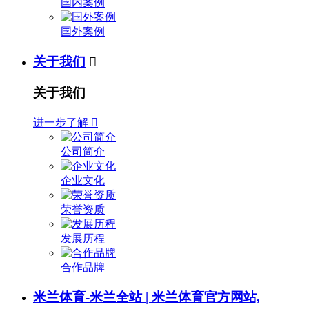
国内案例
国外案例
关于我们

关于我们
进一步了解

公司简介
企业文化
荣誉资质
发展历程
合作品牌
米兰体育-米兰全站 | 米兰体育官方网站,