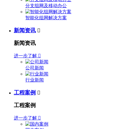
分支组网及移动办公
智能化组网解决方案
新闻资讯

新闻资讯
进一步了解

公司新闻
行业新闻
工程案例

工程案例
进一步了解
