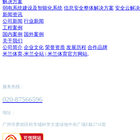
解决方案
弱电系统建设及智能化系统
信息安全整体解决方案
安全云解决
新闻资讯
公司新闻
行业新闻
工程案例
国内案例
国外案例
关于我们
公司简介
企业文化
荣誉资质
发展历程
合作品牌
米兰体育-米兰全站 | 米兰体育官方网站,
米兰体育-米兰全站 | 米兰体育官方网站,
服务热线：
020-87566596
地址：
广州市萝岗区科学城科学大道绿地中央广场E栋2716室