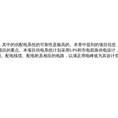
，其中的供配电系统的可靠性是极高的。本章中提到的项目信息
项目的重点。本项目供电系统计划采用UPS和市电双路供电设计
空间。配电线缆、配电柜及相应的电路，以满足用电峰值为其设计