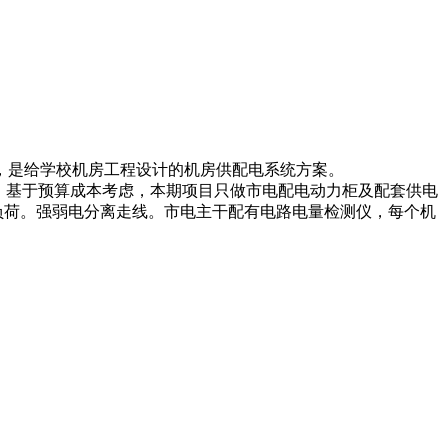
，是给学校机房工程设计的机房供配电系统方案。
，基于预算成本考虑，本期项目只做市电配电动力柜及配套供电
负荷。强弱电分离走线。市电主干配有电路电量检测仪，每个机