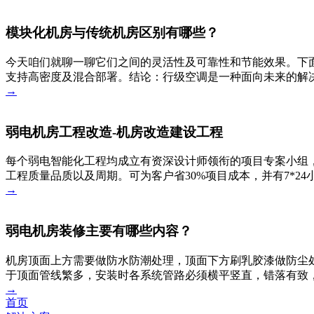
模块化机房与传统机房区别有哪些？
今天咱们就聊一聊它们之间的灵活性及可靠性和节能效果。下
支持高密度及混合部署。结论：行级空调是一种面向未来的解决
→
弱电机房工程改造-机房改造建设工程
每个弱电智能化工程均成立有资深设计师领衔的项目专案小组，
工程质量品质以及周期。可为客户省30%项目成本，并有7*2
→
弱电机房装修主要有哪些内容？
机房顶面上方需要做防水防潮处理，顶面下方刷乳胶漆做防尘
于顶面管线繁多，安装时各系统管路必须横平竖直，错落有致
→
首页