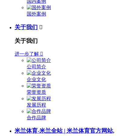
国内案例
国外案例
关于我们

关于我们
进一步了解

公司简介
企业文化
荣誉资质
发展历程
合作品牌
米兰体育-米兰全站 | 米兰体育官方网站,