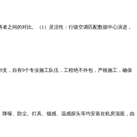
两者之间的对比。（1）灵活性：行级空调匹配数据中心演进，
师9支，自有9个专业施工队伍，工程绝不外包，严格施工，确保
、降噪、防尘。灯具、烟感、温感探头等均安装在机房顶面，由