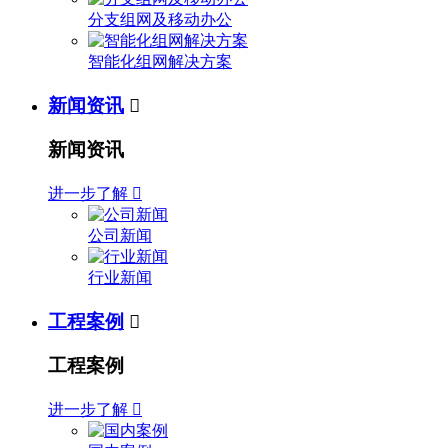
分支组网及移动办公
智能化组网解决方案
新闻资讯

新闻资讯
进一步了解

公司新闻
行业新闻
工程案例

工程案例
进一步了解
